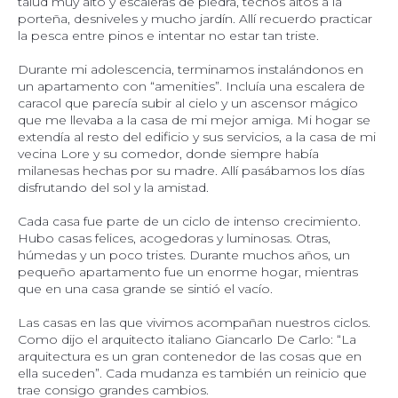
talud muy alto y escaleras de piedra, techos altos a la
porteña, desniveles y mucho jardín. Allí recuerdo practicar
la pesca entre pinos e intentar no estar tan triste.
Durante mi adolescencia, terminamos instalándonos en
un apartamento con “amenities”. Incluía una escalera de
caracol que parecía subir al cielo y un ascensor mágico
que me llevaba a la casa de mi mejor amiga. Mi hogar se
extendía al resto del edificio y sus servicios, a la casa de mi
vecina Lore y su comedor, donde siempre había
milanesas hechas por su madre. Allí pasábamos los días
disfrutando del sol y la amistad.
Cada casa fue parte de un ciclo de intenso crecimiento.
Hubo casas felices, acogedoras y luminosas. Otras,
húmedas y un poco tristes. Durante muchos años, un
pequeño apartamento fue un enorme hogar, mientras
que en una casa grande se sintió el vacío.
Las casas en las que vivimos acompañan nuestros ciclos.
Como dijo el arquitecto italiano Giancarlo De Carlo: “La
arquitectura es un gran contenedor de las cosas que en
ella suceden”. Cada mudanza es también un reinicio que
trae consigo grandes cambios.