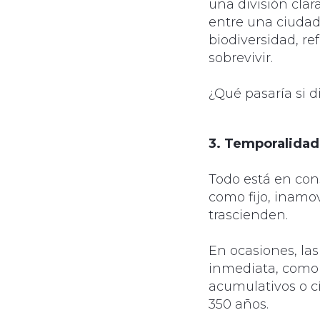
una división clar
entre una ciudad
biodiversidad, r
sobrevivir.
¿Qué pasaría si 
3. Temporalidad
Todo está en con
como fijo, inamo
trascienden.
En ocasiones, la
inmediata, como l
acumulativos o cí
350 años.