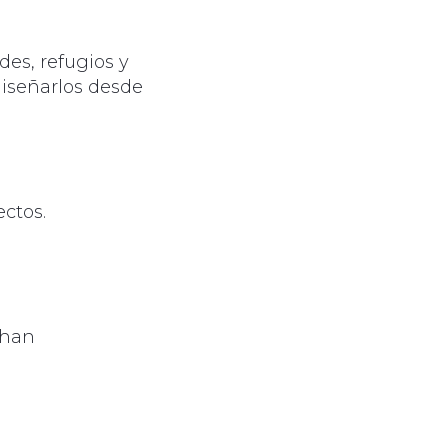
es, refugios y
diseñarlos desde
ctos.
 han
: