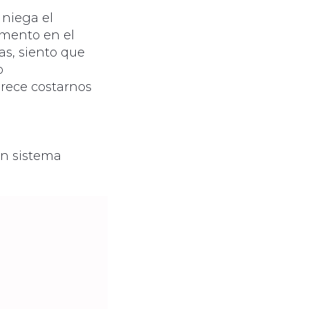
 niega el
emento en el
s, siento que
o
arece costarnos
un sistema