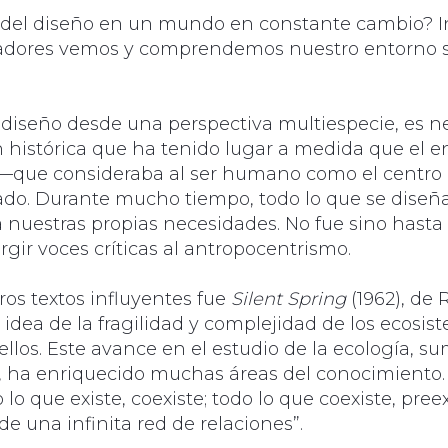
l del diseño en un mundo en constante cambio? I
ñadores vemos y comprendemos nuestro entorno s
 diseño desde una perspectiva multiespecie, es ne
n histórica que ha tenido lugar a medida que el 
 —que consideraba al ser humano como el centro
ado. Durante mucho tiempo, todo lo que se diseñ
 nuestras propias necesidades. No fue sino hasta 
gir voces críticas al antropocentrismo.
ros textos influyentes fue
Silent Spring
(1962), de 
 idea de la fragilidad y complejidad de los ecosis
los. Este avance en el estudio de la ecología, sum
l, ha enriquecido muchas áreas del conocimiento.
lo que existe, coexiste; todo lo que coexiste, preex
de una infinita red de relaciones”.