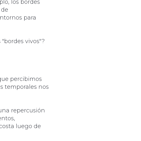
lo, los bordes
 de
entornos para
 "bordes vivos"?
 que percibimos
as temporales nos
 una repercusión
entos,
 costa luego de