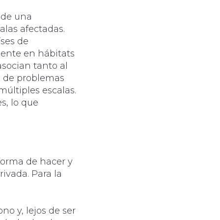
sde una
alas afectadas.
íses de
ente en hábitats
asocian tanto al
po de problemas
últiples escalas.
s, lo que
 forma de hacer y
rivada. Para la
o y, lejos de ser